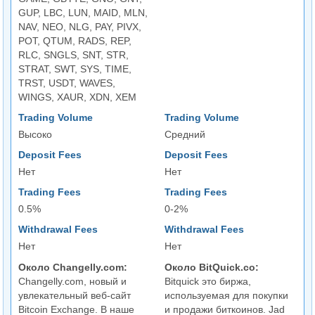
GUP, LBC, LUN, MAID, MLN,
NAV, NEO, NLG, PAY, PIVX,
POT, QTUM, RADS, REP,
RLC, SNGLS, SNT, STR,
STRAT, SWT, SYS, TIME,
TRST, USDT, WAVES,
WINGS, XAUR, XDN, XEM
Trading Volume
Trading Volume
Высоко
Средний
Deposit Fees
Deposit Fees
Нет
Нет
Trading Fees
Trading Fees
0.5%
0-2%
Withdrawal Fees
Withdrawal Fees
Нет
Нет
Около Changelly.com:
Около BitQuick.co:
Changelly.com, новый и
Bitquick это биржа,
увлекательный веб-сайт
используемая для покупки
Bitcoin Exchange. В наше
и продажи биткоинов. Jad