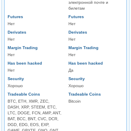
электронной почте и
билетам
Futures
Futures
Нет
Нет
Derivates
Derivates
Нет
Нет
Margin Trading
Margin Trading
Нет
Нет
Has been hacked
Has been hacked
Нет
Да
Security
Security
Хорошо
Хорошо
Tradeable Coins
Tradeable Coins
BTC, ETH, XMR, ZEC,
Bitcoin
DASH, XRP, STEEM, ETC,
LTC, DOGE, FCN, AMP, ANT,
BAT, BCC, BNT, CVC, DCR,
DGD, EDG, EOS, EXP,
GAME, GBYTE, GNO, GNT,