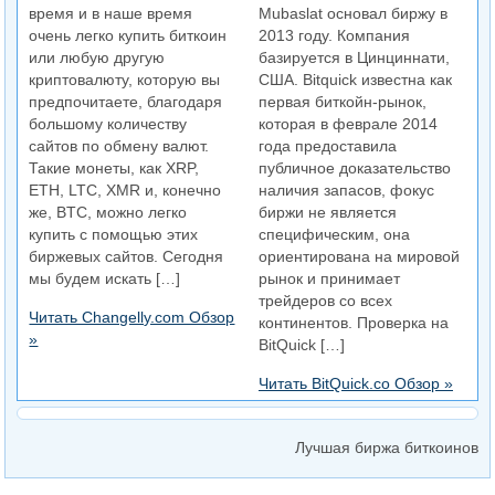
время и в наше время
Mubaslat основал биржу в
очень легко купить биткоин
2013 году. Компания
или любую другую
базируется в Цинциннати,
криптовалюту, которую вы
США. Bitquick известна как
предпочитаете, благодаря
первая биткойн-рынок,
большому количеству
которая в феврале 2014
сайтов по обмену валют.
года предоставила
Такие монеты, как XRP,
публичное доказательство
ETH, LTC, XMR и, конечно
наличия запасов, фокус
же, BTC, можно легко
биржи не является
купить с помощью этих
специфическим, она
биржевых сайтов. Сегодня
ориентирована на мировой
мы будем искать […]
рынок и принимает
трейдеров со всех
Читать Changelly.com Обзор
континентов. Проверка на
»
BitQuick […]
Читать BitQuick.co Обзор »
Лучшая биржа биткоинов