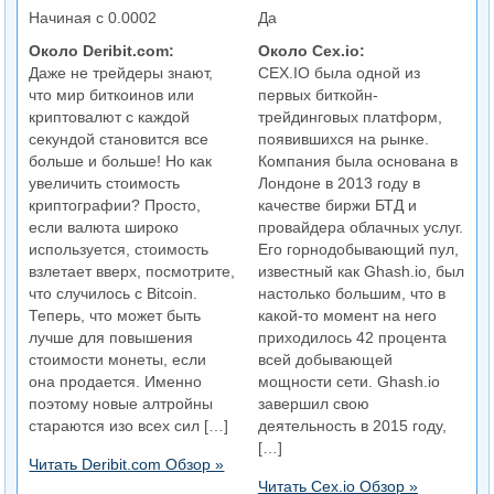
Начиная с 0.0002
Да
Около Deribit.com:
Около Cex.io:
Даже не трейдеры знают,
CEX.IO была одной из
что мир биткоинов или
первых биткойн-
криптовалют с каждой
трейдинговых платформ,
секундой становится все
появившихся на рынке.
больше и больше! Но как
Компания была основана в
увеличить стоимость
Лондоне в 2013 году в
криптографии? Просто,
качестве биржи БТД и
если валюта широко
провайдера облачных услуг.
используется, стоимость
Его горнодобывающий пул,
взлетает вверх, посмотрите,
известный как Ghash.io, был
что случилось с Bitcoin.
настолько большим, что в
Теперь, что может быть
какой-то момент на него
лучше для повышения
приходилось 42 процента
стоимости монеты, если
всей добывающей
она продается. Именно
мощности сети. Ghash.io
поэтому новые алтройны
завершил свою
стараются изо всех сил […]
деятельность в 2015 году,
[…]
Читать Deribit.com Обзор »
Читать Cex.io Обзор »