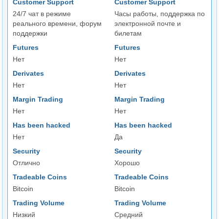
Customer Support
Customer Support
24/7 чат в режиме
Часы работы, поддержка по
реального времени, форум
электронной почте и
поддержки
билетам
Futures
Futures
Нет
Нет
Derivates
Derivates
Нет
Нет
Margin Trading
Margin Trading
Нет
Нет
Has been hacked
Has been hacked
Нет
Да
Security
Security
Отлично
Хорошо
Tradeable Coins
Tradeable Coins
Bitcoin
Bitcoin
Trading Volume
Trading Volume
Низкий
Средний