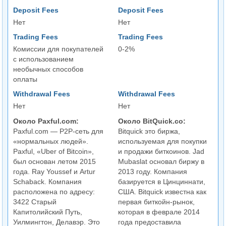
Deposit Fees
Deposit Fees
Нет
Нет
Trading Fees
Trading Fees
Комиссии для покупателей
0-2%
с использованием
необычных способов
оплаты
Withdrawal Fees
Withdrawal Fees
Нет
Нет
Около Paxful.com:
Около BitQuick.co:
Paxful.com — P2P-сеть для
Bitquick это биржа,
«нормальных людей».
используемая для покупки
Paxful, «Uber of Bitcoin»,
и продажи биткоинов. Jad
был основан летом 2015
Mubaslat основал биржу в
года. Ray Youssef и Artur
2013 году. Компания
Schaback. Компания
базируется в Цинциннати,
расположена по адресу:
США. Bitquick известна как
3422 Старый
первая биткойн-рынок,
Капитолийский Путь,
которая в феврале 2014
Уилмингтон, Делавэр. Это
года предоставила