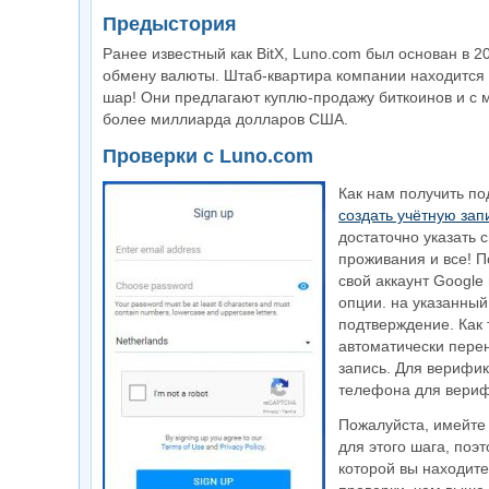
Предыстория
Ранее известный как BitX, Luno.com был основан в 20
обмену валюты. Штаб-квартира компании находится 
шар! Они предлагают куплю-продажу биткоинов и с 
более миллиарда долларов США.
Проверки с Luno.com
Как нам получить п
создать учётную зап
достаточно указать 
проживания и все! П
свой аккаунт Google
опции. на указанный
подтверждение. Как 
автоматически перен
запись. Для верифик
телефона для вериф
Пожалуйста, имейте 
для этого шага, поэт
которой вы находите