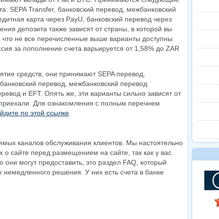
а: SEPA Transfer, банковский перевод, межбанковский
едитная карта через PayU, банковский перевод через
ения депозита также зависят от страны, в которой вы
т, что не все перечисленные выше варианты доступны
сия за пополнение счета варьируется от 1,58% до ZAR
нятия средств, они принимают SEPA перевод,
жбанковский перевод, межбанковский перевод
ревод и EFT. Опять же, эти варианты сильно зависят от
ы приехали. Для ознакомления с полным перечнем
йдите по этой ссылке
.
прямых каналов обслуживания клиентов. Мы настоятельно
 о сайте перед размещением на сайте, так как у вас
ю они могут предоставить, это раздел FAQ, который
х немедленного решения. У них есть счета в банке