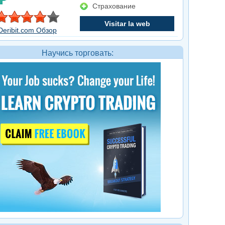
Страхование
Visitar la web
Deribit.com Обзор
Научись торговать: