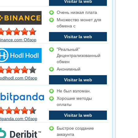
Visitar la web
Очень низкая плата
Множество монет для
обмена с
Visitar la web
inance.com Обзор
"Реальный"
Децентрализованный
обмен
Анонимный
odlhodl.com Обзор
Visitar la web
Не был взломан.
Хорошие методы
оплаты
Visitar la web
itpanda.com Обзор
Быстрое создание
аккаунта