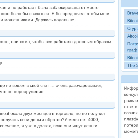
ая и не работает, была заблокирована от моего
Brav
можно было бы связаться. Я бы предпочел, чтобы меня
ми мошенниками. Держись подальше.
Bitco
Crypt
Altco
хоже, они хотят, чтобы все работало должным образом.
Потр
граф
Bitc
!
The 
еще не вошел в свой счет … очень разочаровывает,
Инфор
очте не переоружение
консул
развле
ответс
возник
no.it около двух месяцев в торговле, но не получил
платфо
 получить свои деньги обратно?У меня нет 4000,
потери
печение, я уже в долгах, пока они ищут деньги.
можете