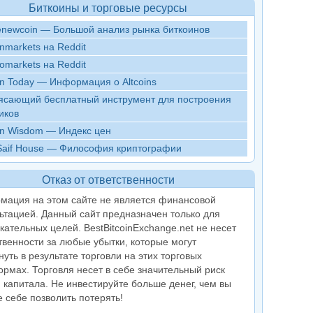
Биткоины и торговые ресурсы
enewcoin — Большой анализ рынка биткоинов
inmarkets на Reddit
omarkets на Reddit
in Today — Информация о Altcoins
ясающий бесплатный инструмент для построения
иков
oin Wisdom — Индекс цен
Saif House — Философия криптографии
Отказ от ответственности
мация на этом сайте не является финансовой
ьтацией. Данный сайт предназначен только для
кательных целей. BestBitcoinExchange.net не несет
твенности за любые убытки, которые могут
нуть в результате торговли на этих торговых
рмах. Торговля несет в себе значительный риск
 капитала. Не инвестируйте больше денег, чем вы
 себе позволить потерять!