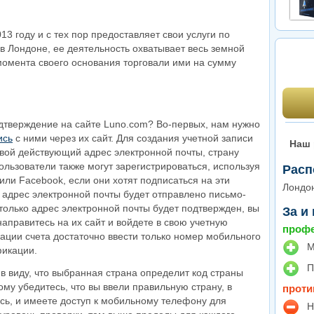
13 году и с тех пор предоставляет свои услуги по
в Лондоне, ее деятельность охватывает весь земной
момента своего основания торговали ими на сумму
одтверждение на сайте Luno.com? Во-первых, нам нужно
ись
с ними через их сайт. Для создания учетной записи
Наш 
свой действующий адрес электронной почты, страну
ользователи также могут зарегистрироваться, используя
Расп
 или Facebook, если они хотят подписаться на эти
Лондо
 адрес электронной почты будет отправлено письмо-
только адрес электронной почты будет подтвержден, вы
За и
аправитесь на их сайт и войдете в свою учетную
профе
ации счета достаточно ввести только номер мобильного
М
икации.
П
в виду, что выбранная страна определит код страны
ому убедитесь, что вы ввели правильную страну, в
проти
сь, и имеете доступ к мобильному телефону для
Н