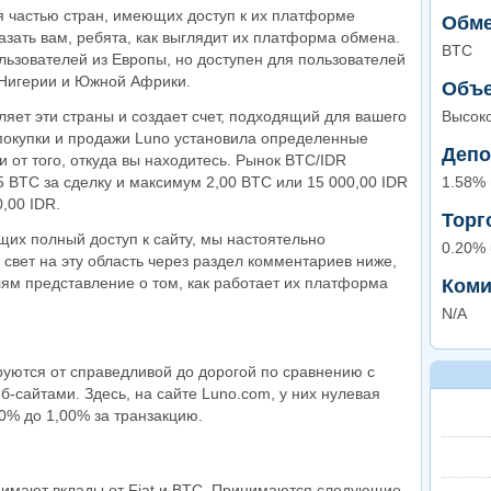
я частью стран, имеющих доступ к их платформе
Обме
зать вам, ребята, как выглядит их платформа обмена.
BTC
ьзователей из Европы, но доступен для пользователей
 Нигерии и Южной Африки.
Объе
яет эти страны и создает счет, подходящий для вашего
Высок
 покупки и продажи Luno установила определенные
Депо
и от того, откуда вы находитесь. Рынок BTC/IDR
 BTC за сделку и максимум 2,00 BTC или 15 000,00 IDR
1.58% 
,00 IDR.
Торг
их полный доступ к сайту, мы настоятельно
0.20% 
свет на эту область через раздел комментариев ниже,
ям представление о том, как работает их платформа
Коми
N/A
уются от справедливой до дорогой по сравнению с
сайтами. Здесь, на сайте Luno.com, у них нулевая
20% до 1,00% за транзакцию.
инимают вклады от Fiat и BTC. Принимаются следующие