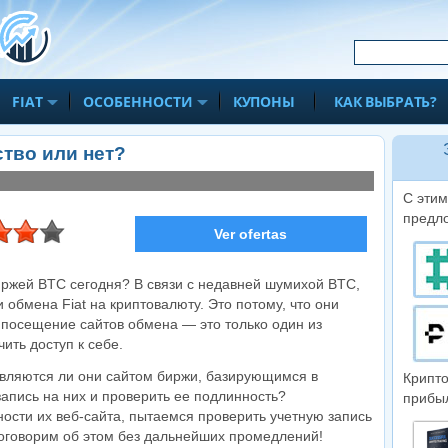
FIAT
ОСОБЕННОСТИ
КУПОНЫ
КАК ВЫБРАТЬ?
тво или нет?
С этим
предл
Ver ofertas
иржей BTC сегодня? В связи с недавней шумихой BTC,
обмена Fiat на криптовалюту. Это потому, что они
а посещение сайтов обмена — это только один из
ить доступ к себе.
ar la web
являются ли они сайтом биржи, базирующимся в
Крипт
запись на них и проверить ее подлинность?
прибы
ости их веб-сайта, пытаемся проверить учетную запись
е поговорим об этом без дальнейших промедлений!