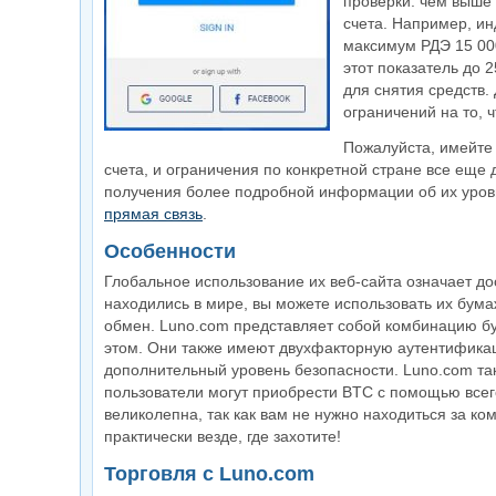
проверки. чем выше
счета. Например, ин
максимум РДЭ 15 000
этот показатель до 
для снятия средств.
ограничений на то, 
Пожалуйста, имейте 
счета, и ограничения по конкретной стране все еще 
получения более подробной информации об их уровня
прямая связь
.
Особенности
Глобальное использование их веб-сайта означает дост
находились в мире, вы можете использовать их бумаж
обмен. Luno.com представляет собой комбинацию бу
этом. Они также имеют двухфакторную аутентификац
дополнительный уровень безопасности. Luno.com та
пользователи могут приобрести BTC с помощью всег
великолепна, так как вам не нужно находиться за ко
практически везде, где захотите!
Торговля с Luno.com