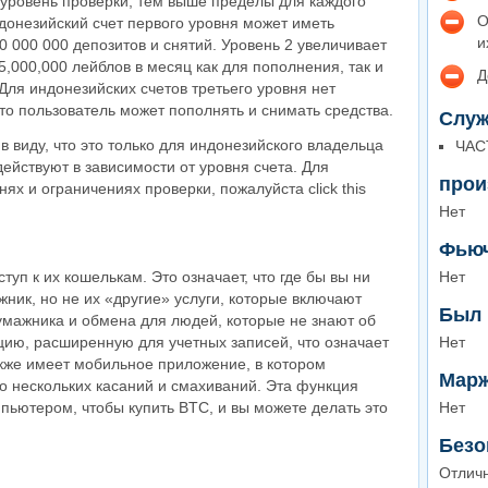
 уровень проверки, тем выше пределы для каждого
О
донезийский счет первого уровня может иметь
и
 000 000 депозитов и снятий. Уровень 2 увеличивает
25,000,000 лейблов в месяц как для пополнения, так и
Д
 Для индонезийских счетов третьего уровня нет
что пользователь может пополнять и снимать средства.
Служ
в виду, что это только для индонезийского владельца
ЧАС
действуют в зависимости от уровня счета. Для
прои
х и ограничениях проверки, пожалуйста click this
Нет
Фью
уп к их кошелькам. Это означает, что где бы вы ни
Нет
ник, но не их «другие» услуги, которые включают
Был 
мажника и обмена для людей, которые не знают об
ию, расширенную для учетных записей, что означает
Нет
кже имеет мобильное приложение, в котором
Марж
о нескольких касаний и смахиваний. Эта функция
мпьютером, чтобы купить BTC, и вы можете делать это
Нет
Безо
Отлич