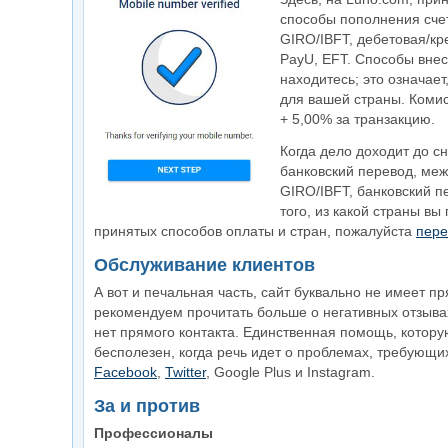
способы пополнения счет
GIRO/IBFT, дебетовая/кр
PayU, EFT. Способы внес
находитесь; это означае
для вашей страны. Комис
+ 5,00% за транзакцию.
Когда дело доходит до с
банковский перевод, ме
GIRO/IBFT, банковский пе
того, из какой страны в
принятых способов оплаты и стран, пожалуйста
пере
Обслуживание клиентов
А вот и печальная часть, сайт буквально не имеет 
рекомендуем прочитать больше о негативных отзывах
нет прямого контакта. Единственная помощь, котору
бесполезен, когда речь идет о проблемах, требующи
Facebook
,
Twitter
, Google Plus и Instagram.
За и против
Профессионалы