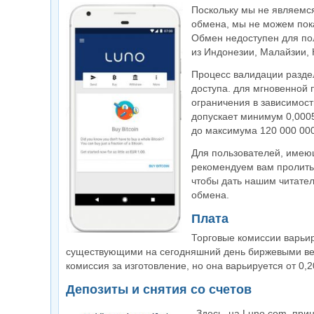
Поскольку мы не являемс
обмена, мы не можем пока
Обмен недоступен для пол
из Индонезии, Малайзии,
Процесс валидации раздел
доступа. для мгновенной
ограничения в зависимост
допускает минимум 0,0005
до максимума 120 000 000
Для пользователей, имеющ
рекомендуем вам пролить 
чтобы дать нашим читател
обмена.
Плата
Торговые комиссии варьир
существующими на сегодняшний день биржевыми веб-
комиссия за изготовление, но она варьируется от 0,
Депозиты и снятия со счетов
Здесь, на Luno.com, пр